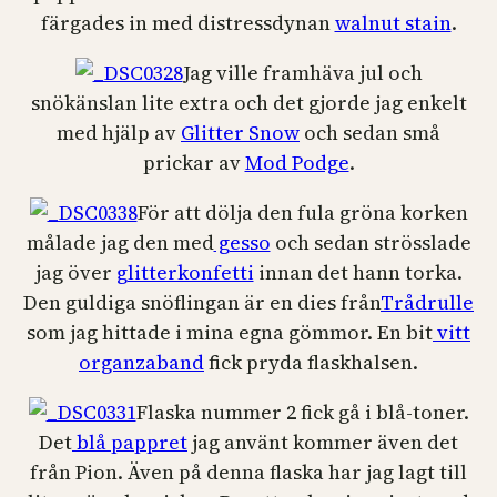
färgades in med distressdynan
walnut stain
.
Jag ville framhäva jul och
snökänslan lite extra och det gjorde jag enkelt
med hjälp av
Glitter Snow
och sedan små
prickar av
Mod Podge
.
För att dölja den fula gröna korken
målade jag den med
gesso
och sedan strösslade
jag över
glitterkonfetti
innan det hann torka.
Den guldiga snöflingan är en dies från
Trådrulle
som jag hittade i mina egna gömmor. En bit
vitt
organzaband
fick pryda flaskhalsen.
Flaska nummer 2 fick gå i blå-toner.
Det
blå pappret
jag använt kommer även det
från Pion. Även på denna flaska har jag lagt till