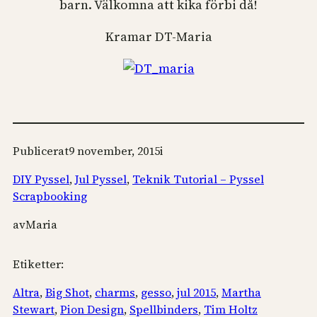
barn. Välkomna att kika förbi då!
Kramar DT-Maria
Publicerat
9 november, 2015
i
DIY Pyssel
, 
Jul Pyssel
, 
Teknik Tutorial – Pyssel
Scrapbooking
av
Maria
Etiketter:
Altra
, 
Big Shot
, 
charms
, 
gesso
, 
jul 2015
, 
Martha
Stewart
, 
Pion Design
, 
Spellbinders
, 
Tim Holtz