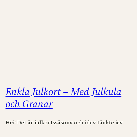
Enkla Julkort – Med Julkula
och Granar
Hej! Det är julkortssäsong och idag tänkte jag
visa ännu ett enkelt julkort med tema julkulor.