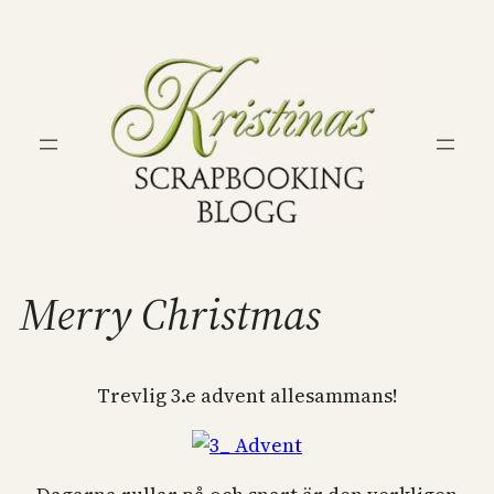
Hoppa
till
innehåll
Merry Christmas
Trevlig 3.e advent allesammans!