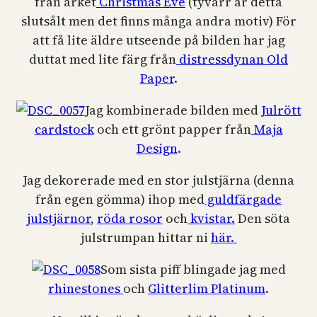
från arket
Christmas Eve
(tyvärr är detta
slutsålt men det finns många andra motiv) För
att få lite äldre utseende på bilden har jag
duttat med lite färg från
distressdynan Old
Paper
.
Jag kombinerade bilden med
Julrött
cardstock
och ett grönt papper från
Maja
Design
.
Jag dekorerade med en stor julstjärna (denna
från egen gömma) ihop med
guldfärgade
julstjärnor
,
röda rosor
och
kvistar.
Den söta
julstrumpan hittar ni
här.
Som sista piff blingade jag med
rhinestones
och
Glitterlim Platinum
.