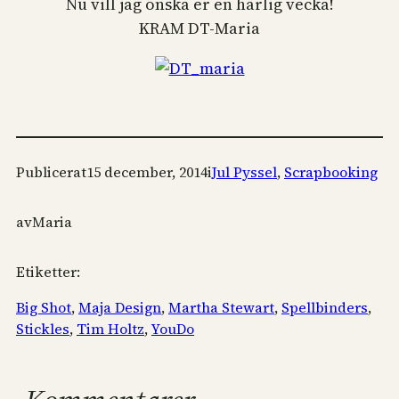
Nu vill jag önska er en härlig vecka!
KRAM DT-Maria
Publicerat
15 december, 2014
i
Jul Pyssel
, 
Scrapbooking
av
Maria
Etiketter:
Big Shot
, 
Maja Design
, 
Martha Stewart
, 
Spellbinders
, 
Stickles
, 
Tim Holtz
, 
YouDo