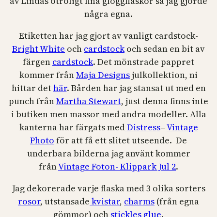
av Lindas otroligt fina glöggflaskor så jag gjorde
några egna.
Etiketten har jag gjort av vanligt cardstock-
Bright White
och
cardstock
och sedan en bit av
färgen
cardstock
. Det mönstrade pappret
kommer från
Maja Designs
julkollektion, ni
hittar det
här
. Bården har jag stansat ut med en
punch från
Martha Stewart
, just denna finns inte
i butiken men massor med andra modeller. Alla
kanterna har färgats med
Distress
–
Vintage
Photo
för att få ett slitet utseende. De
underbara bilderna jag använt kommer
från
Vintage Foton- Klippark Jul 2
.
Jag dekorerade varje flaska med 3 olika sorters
rosor
, utstansade
kvistar
,
charms
(från egna
gömmor) och
stickles glue
.