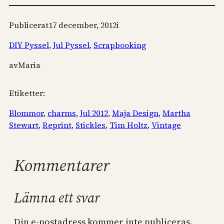
Publicerat
17 december, 2012
i
DIY Pyssel
, 
Jul Pyssel
, 
Scrapbooking
av
Maria
Etiketter:
Blommor
, 
charms
, 
Jul 2012
, 
Maja Design
, 
Martha
Stewart
, 
Reprint
, 
Stickles
, 
Tim Holtz
, 
Vintage
Kommentarer
Lämna ett svar
Din e-postadress kommer inte publiceras.