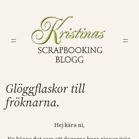
Hoppa
till
innehåll
Glöggflaskor till
fröknarna.
Hej kära ni,
Nu känns det som att dagarna bara rinner iväg.