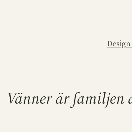
Hoppa
till
innehåll
Design
Vänner är familjen d