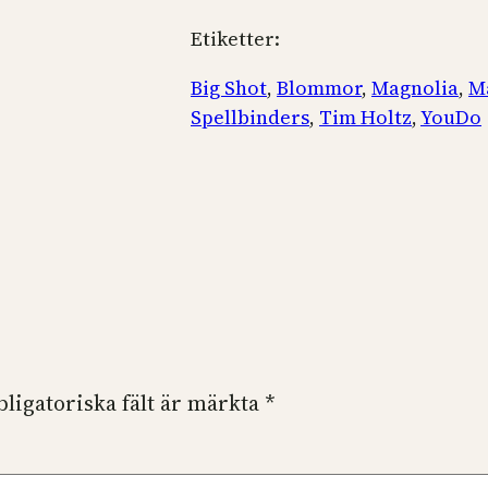
Etiketter:
Big Shot
, 
Blommor
, 
Magnolia
, 
M
Spellbinders
, 
Tim Holtz
, 
YouDo
bligatoriska fält är märkta
*