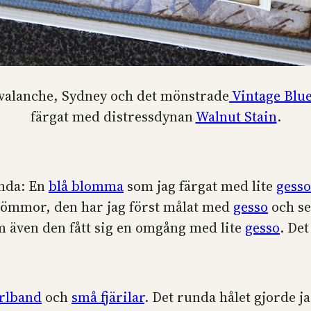
Avalanche, Sydney och det mönstrade
Vintage Blu
färgat med distressdynan
Walnut Stain
.
ända: En
blå blomma
som jag färgat med lite
gesso
gömmor, den har jag först målat med
gesso
och se
 även den fått sig en omgång med lite
gesso
. De
rlband
och
små fjärilar
. Det runda hålet gjorde j