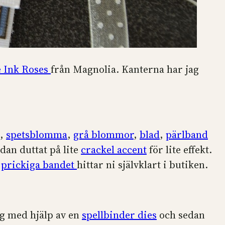
e Ink Roses
från Magnolia. Kanterna har jag
,
spetsblomma
,
grå blommor
,
blad
,
pärlband
dan duttat på lite
crackel accent
för lite effekt.
t
prickiga bandet
hittar ni självklart i butiken.
ag med hjälp av en
spellbinder dies
och sedan