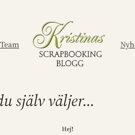
 Team
Nyh
u själv väljer…
Hej!