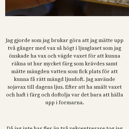
Jag gjorde som jag brukar göra att jag mätte upp
två gånger med vax så högt i ljusglaset som jag
önskade ha vax och vägde vaxet för att kunna
räkna ut hur mycket färg som krävdes samt
mätte mängden vatten som fick plats för att
kunna få rätt mängd ljusdoft. Jag använde
sojavax till dagens ljus. Efter att ha smält vaxet
och haft i färg och doftolja var det bara att hälla
upp i formarna.
Då jag inte har fler än två vekcentrerare tog jag