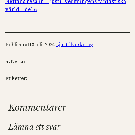
Nettans resa in i ljustillverkningens fantastiska
värld – del 6
Publicerat
18 juli, 2024
i
Ljustillverkning
av
Nettan
Etiketter:
Kommentarer
Lämna ett svar