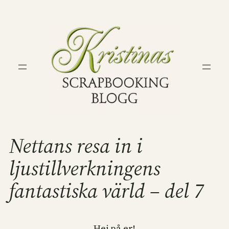
Hoppa
till
innehåll
Nettans resa in i
ljustillverkningens
fantastiska värld – del 7
Hej på er!