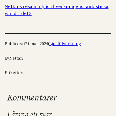
Nettans resa in i ljustillverkningens fantastiska
värld – del 3
Publicerat
21 maj, 2024
i
Ljustillverkning
av
Nettan
Etiketter:
Kommentarer
Lämna ett svar