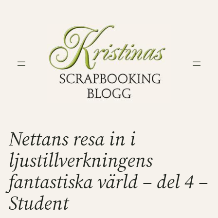
Hoppa
till
innehåll
Nettans resa in i
ljustillverkningens
fantastiska värld – del 4 –
Student