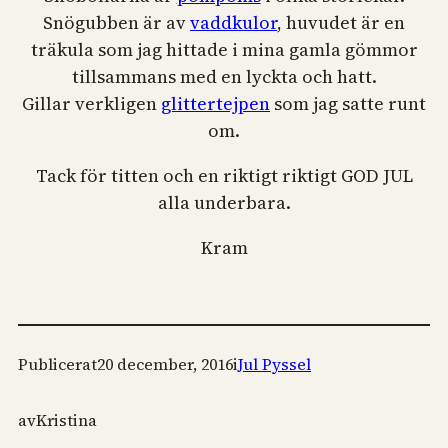
Snögubben är av
vaddkulor
, huvudet är en
träkula som jag hittade i mina gamla gömmor
tillsammans med en lyckta och hatt.
Gillar verkligen
glittertejpen
som jag satte runt
om.
Tack för titten och en riktigt riktigt GOD JUL
alla underbara.
Kram
Publicerat
20 december, 2016
i
Jul Pyssel
av
Kristina