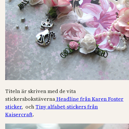
Titeln är skriven med de vita
stickersbokstäverna
Headline från Karen Foster
sticker
, och
Tiny alfabet-stickers från
Kaisercraft
.