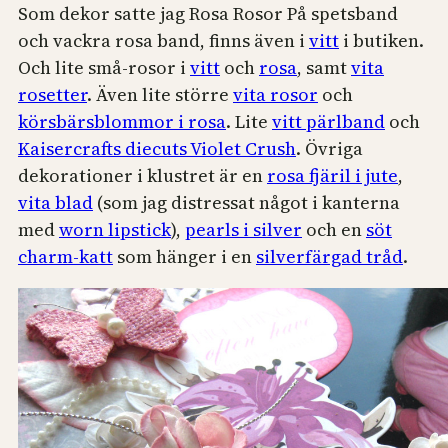
Som dekor satte jag Rosa Rosor På spetsband
och vackra rosa band, finns även i
vitt
i butiken.
Och lite små-rosor i
vitt
och
rosa
, samt
vita
rosetter
. Även lite större
vita rosor
och
körsbärsblommor i rosa
. Lite
vitt pärlband
och
Kaisercrafts diecuts Violet Crush
. Övriga
dekorationer i klustret är en
rosa fjäril i jute
,
vita blad
(som jag distressat något i kanterna
med
worn lipstick
),
pearls i silver
och en
söt
charm-katt
som hänger i en
silverfärgad tråd
.