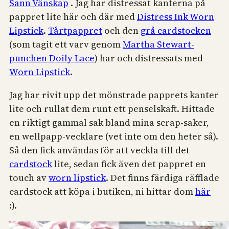
Sann Vänskap
. Jag har distressat kanterna på
pappret lite här och där med
Distress Ink Worn
Lipstick
.
Tårtpappret
och den
grå cardstocken
(som tagit ett varv genom
Martha Stewart-
punchen Doily Lace
) har och distressats med
Worn Lipstick
.
Jag har rivit upp det mönstrade papprets kanter
lite och rullat dem runt ett penselskaft. Hittade
en riktigt gammal sak bland mina scrap-saker,
en wellpapp-vecklare (vet inte om den heter så).
Så den fick användas för att veckla till det
cardstock
lite, sedan fick även det pappret en
touch av
worn lipstick
. Det finns färdiga räfflade
cardstock att köpa i butiken, ni hittar dom
här
:).