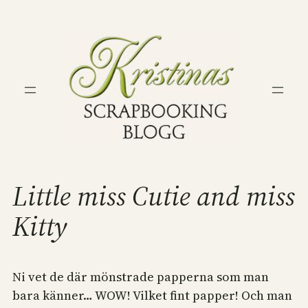
Hoppa
till
innehåll
Little miss Cutie and miss
Kitty
Ni vet de där mönstrade papperna som man
bara känner… WOW! Vilket fint papper! Och man