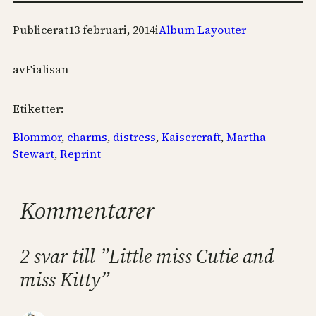
Publicerat
13 februari, 2014
i
Album Layouter
av
Fialisan
Etiketter:
Blommor
, 
charms
, 
distress
, 
Kaisercraft
, 
Martha
Stewart
, 
Reprint
Kommentarer
2 svar till ”Little miss Cutie and
miss Kitty”