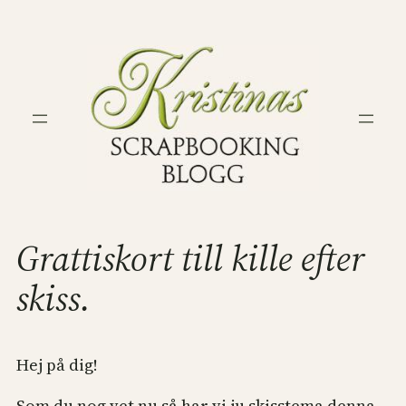
Hoppa
till
innehåll
Grattiskort till kille efter
skiss.
Hej på dig!
Som du nog vet nu så har vi ju skisstema denna