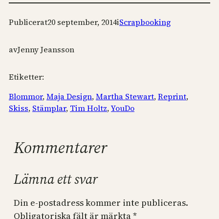
Publicerat
20 september, 2014
i
Scrapbooking
av
Jenny Jeansson
Etiketter:
Blommor
, 
Maja Design
, 
Martha Stewart
, 
Reprint
, 
Skiss
, 
Stämplar
, 
Tim Holtz
, 
YouDo
Kommentarer
Lämna ett svar
Din e-postadress kommer inte publiceras.
Obligatoriska fält är märkta
*