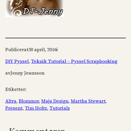
Publicerat
30 april, 2016
i
DIY Pyssel
, 
Teknik Tutorial – Pyssel Scrapbooking
av
Jenny Jeansson
Etiketter:
Altra
, 
Blommor
, 
Maja Design
, 
Martha Stewart
, 
Present
, 
Tim Holtz
, 
Tutorials