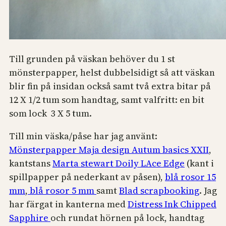
Till grunden på väskan behöver du 1 st
mönsterpapper, helst dubbelsidigt så att väskan
blir fin på insidan också samt två extra bitar på
12 X 1/2 tum som handtag, samt valfritt: en bit
som lock 3 X 5 tum.
Till min väska/påse har jag använt:
Mönsterpapper Maja design Autum basics XXII
,
kantstans
Marta stewart Doily LAce Edge
(kant i
spillpapper på nederkant av påsen),
blå rosor 15
mm
,
blå rosor 5 mm
samt
Blad scrapbooking
. Jag
har färgat in kanterna med
Distress Ink Chipped
Sapphire
och rundat hörnen på lock, handtag