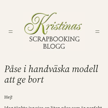
Hoppa
till
innehåll
Påse i handväska modell
att ge bort
Hej!
Idag tänkte jag visa en liten påse som är perfekt