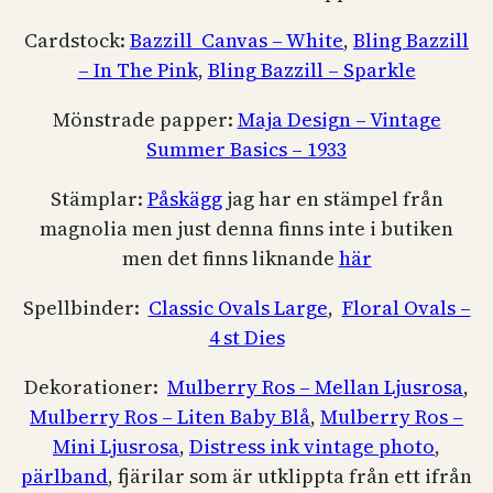
Cardstock:
Bazzill Canvas – White
,
Bling Bazzill
– In The Pink
,
Bling Bazzill – Sparkle
Mönstrade papper:
Maja Design – Vintage
Summer Basics – 1933
Stämplar:
Påskägg
jag har en stämpel från
magnolia men just denna finns inte i butiken
men det finns liknande
här
Spellbinder:
Classic Ovals Large
,
Floral Ovals –
4 st Dies
Dekorationer:
Mulberry Ros – Mellan Ljusrosa
,
Mulberry Ros – Liten Baby Blå
,
Mulberry Ros –
Mini Ljusrosa
,
Distress ink vintage photo
,
pärlband
, fjärilar som är utklippta från ett ifrån