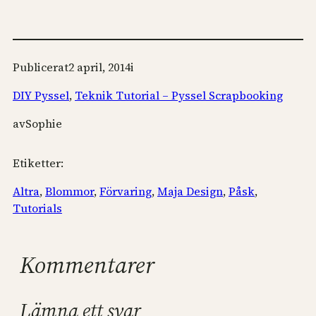
Publicerat
2 april, 2014
i
DIY Pyssel
, 
Teknik Tutorial – Pyssel Scrapbooking
av
Sophie
Etiketter:
Altra
, 
Blommor
, 
Förvaring
, 
Maja Design
, 
Påsk
, 
Tutorials
Kommentarer
Lämna ett svar