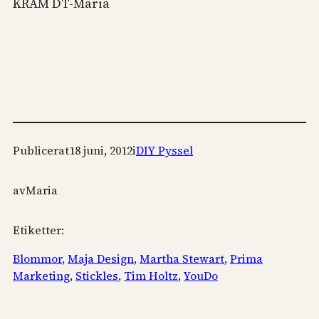
KRAM DT-Maria
Publicerat
18 juni, 2012
i
DIY Pyssel
av
Maria
Etiketter:
Blommor
, 
Maja Design
, 
Martha Stewart
, 
Prima
Marketing
, 
Stickles
, 
Tim Holtz
, 
YouDo