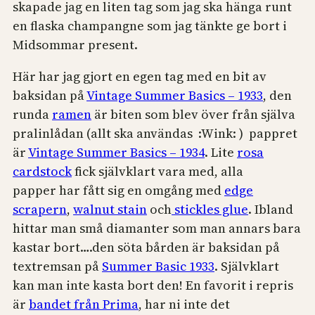
skapade jag en liten tag som jag ska hänga runt
en flaska champangne som jag tänkte ge bort i
Midsommar present.
Här har jag gjort en egen tag med en bit av
baksidan på
Vintage Summer Basics – 1933
, den
runda
ramen
är biten som blev över från själva
pralinlådan (allt ska användas :Wink: ) pappret
är
Vintage Summer Basics – 1934
. Lite
rosa
cardstock
fick självklart vara med, alla
papper har fått sig en omgång med
edge
scrapern
,
walnut stain
och
stickles glue
. Ibland
hittar man små diamanter som man annars bara
kastar bort….den söta bården är baksidan på
textremsan på
Summer Basic 1933
. Självklart
kan man inte kasta bort den! En favorit i repris
är
bandet från Prima
, har ni inte det