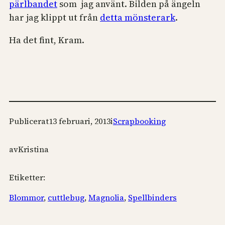
pärlbandet
som jag använt. Bilden på ängeln
har jag klippt ut från
detta mönsterark
.
Ha det fint, Kram.
Publicerat
13 februari, 2013
i
Scrapbooking
av
Kristina
Etiketter:
Blommor
, 
cuttlebug
, 
Magnolia
, 
Spellbinders