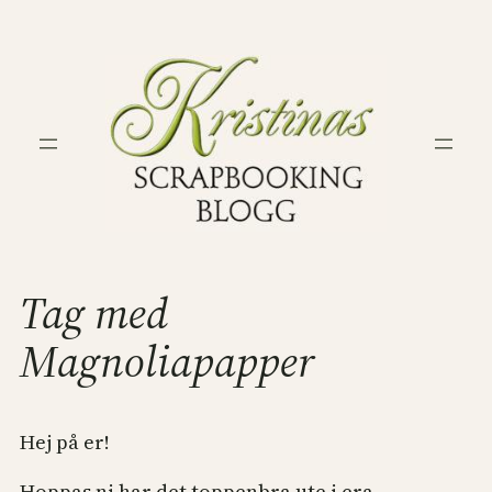
Hoppa
till
innehåll
Tag med
Magnoliapapper
Hej på er!
Hoppas ni har det toppenbra ute i era