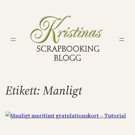
Hoppa
till
innehåll
Etikett:
Manligt