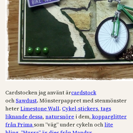
Cardstocken jag använt är
cardstock
och
Sawdust
. Mönsterpappret med stenmönster
heter
Limestone Wall
.
Cykel-stickers
,
tags
liknande dessa
,
natursnöre
i dem,
kopparglitter
från Prima
som ”väg” under cykeln och
lite
bling
.
”Hurra” är dies från Mandys
.