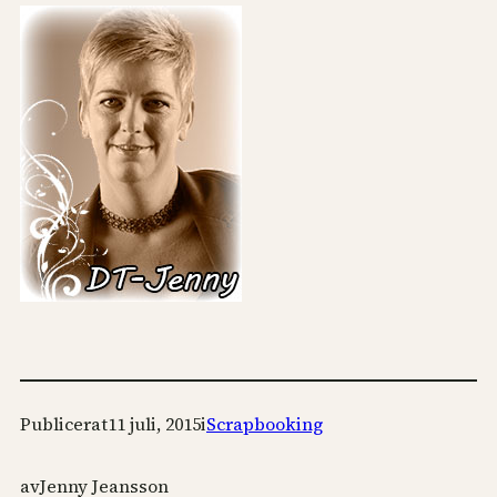
Publicerat
11 juli, 2015
i
Scrapbooking
av
Jenny Jeansson