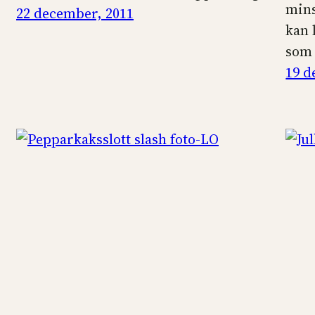
mins
22 december, 2011
kan 
som
19 d