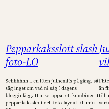
Pepparkaksslott slash
Ju
foto-LO
vi
Schhhhhh….en liten julhemlis på gång, så
Flit
säg inget om vad ni såg i dagens
än f
blogginlägg. Har scrappat ett kombinerat
till
pepparkaksskott och foto-layout till min
vari