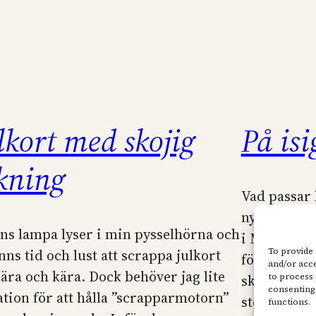
lkort med skojig
På isi
kning
Vad passar b
nyårsfester
ens lampa lyser i min pysselhörna och
i Maja Desi
To provide 
inns tid och lust att scrappa julkort
förstås svår
and/or acce
 nära och kära. Dock behöver jag lite
to process 
skon på fot
consenting 
ation för att hålla ”scrapparmotorn”
storlek 36,
functions.