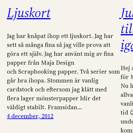
Ljuskort
Ju
ti
Jag har knåpat ihop ett ljuskort. Jag har
i
sett så många fina så jag ville prova att
göra ett själv. Jag har använt mig av fina
papper från Maja Design
Hej 
och Scrapbooking papper. Två serier som
för 
går bra ihopa. Stommen är vanlig
Nu h
cardstock och eftersom jag klätt med
allv
flera lager mönsterpapper blir det
vanl
väldigt stabilt. Framsidan…
tid 
4 december, 2012
unde
kom