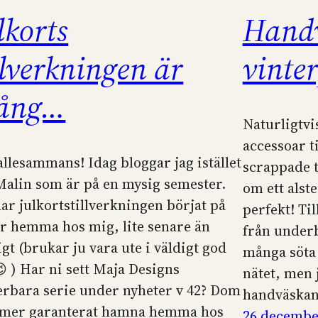
lkorts
Handv
llverkningen är
vinte
gång…
Naturligtvi
accessoar ti
allesammans! Idag bloggar jag istället
scrappade t
Malin som är på en mysig semester.
om ett alst
ar julkortstillverkningen börjat på
perfekt! Til
ar hemma hos mig, lite senare än
från underb
igt (brukar ju vara ute i väldigt god
många söta 
😉 ) Har ni sett Maja Designs
nätet, men 
rbara serie under nyheter v 42? Dom
handväskan
mer garanterat hamna hemma hos
26 decembe