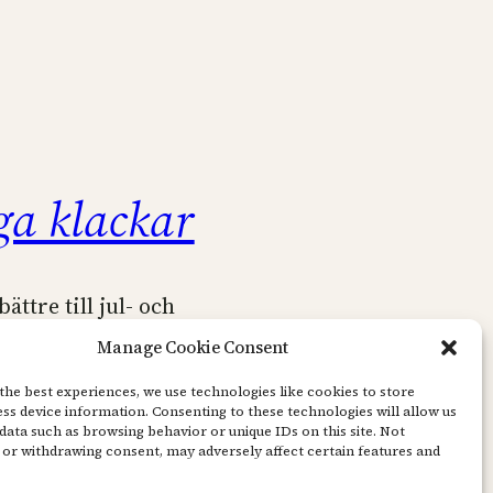
ga klackar
ättre till jul- och
na än en högklackad sko klädd
Manage Cookie Consent
gns ”Vintage Winter”? Blir
the best experiences, we use technologies like cookies to store
t att kränga den lilla, lilla
ss device information. Consenting to these technologies will allow us
data such as browsing behavior or unique IDs on this site. Not
en trots att jag märkt den med
or withdrawing consent, may adversely affect certain features and
 men en och annan karamell