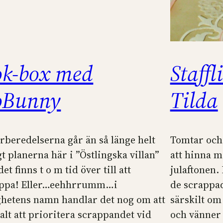
k-box med
Staffl
oBunny
Tilda
örberedelserna går än så länge helt
Tomtar och 
gt planerna här i ”Östlingska villan”
att hinna m
et finns t o m tid över till att
julaftonen. 
appa! Eller…eehhrrumm…i
de scrappad
ghetens namn handlar det nog om att
särskilt om 
valt att prioritera scrappandet vid
och vänner 