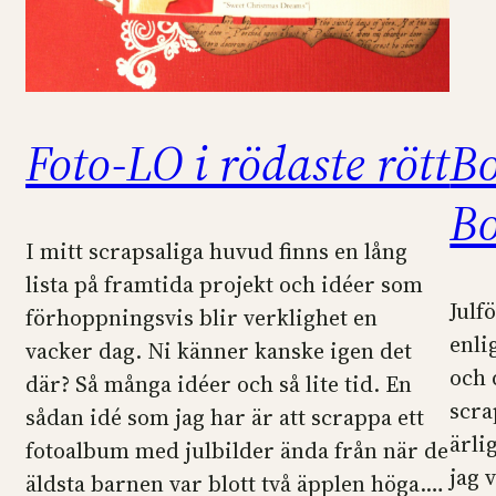
Foto-LO i rödaste rött
Bo
B
I mitt scrapsaliga huvud finns en lång
lista på framtida projekt och idéer som
Julf
förhoppningsvis blir verklighet en
enli
vacker dag. Ni känner kanske igen det
och d
där? Så många idéer och så lite tid. En
scr
sådan idé som jag har är att scrappa ett
ärli
fotoalbum med julbilder ända från när de
jag 
äldsta barnen var blott två äpplen höga.…