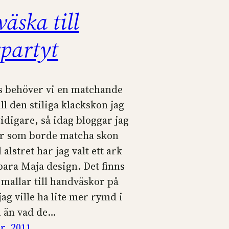
äska till
rpartyt
s behöver vi en matchande
ll den stiliga klackskon jag
idigare, så idag bloggar jag
er som borde matcha skon
l alstret har jag valt ett ark
ara Maja design. Det finns
mallar till handväskor på
jag ville ha lite mer rymd i
 än vad de…
r, 2011