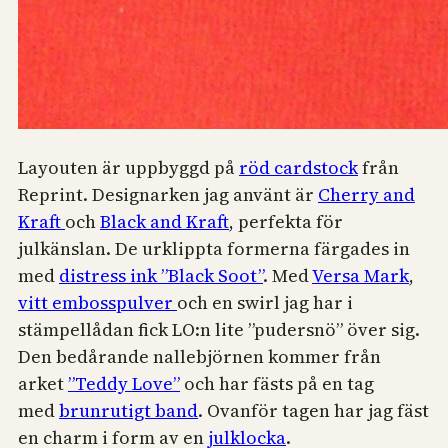
Layouten är uppbyggd på
röd cardstock
från
Reprint. Designarken jag använt är
Cherry and
Kraft
och
Black and Kraft
, perfekta för
julkänslan. De urklippta formerna färgades in
med
distress ink ”Black Soot”
. Med
Versa Mark
,
vitt embosspulver
och en swirl jag har i
stämpellådan fick LO:n lite ”pudersnö” över sig.
Den bedårande nallebjörnen kommer från
arket
”Teddy Love”
och har fästs på en tag
med
brunrutigt band
. Ovanför tagen har jag fäst
en charm i form av en
julklocka
.