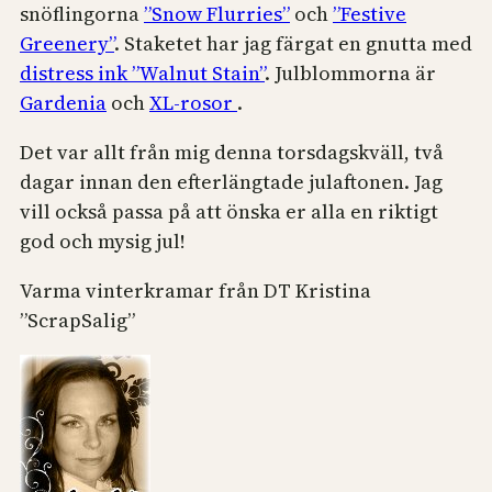
snöflingorna
”Snow Flurries”
och
”Festive
Greenery”
. Staketet har jag färgat en gnutta med
distress ink ”Walnut Stain”
. Julblommorna är
Gardenia
och
XL-rosor
.
Det var allt från mig denna torsdagskväll, två
dagar innan den efterlängtade julaftonen. Jag
vill också passa på att önska er alla en riktigt
god och mysig jul!
Varma vinterkramar från DT Kristina
”ScrapSalig”