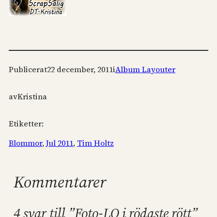
Publicerat
22 december, 2011
i
Album Layouter
av
Kristina
Etiketter:
Blommor
, 
Jul 2011
, 
Tim Holtz
Kommentarer
4 svar till ”Foto-LO i rödaste rött”