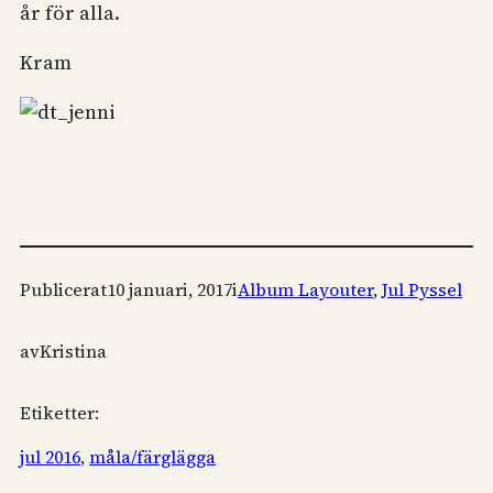
år för alla.
Kram
Publicerat
10 januari, 2017
i
Album Layouter
, 
Jul Pyssel
av
Kristina
Etiketter:
jul 2016
, 
måla/färglägga