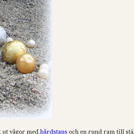
at ut vågor med
bårdstans
och en rund ram till s