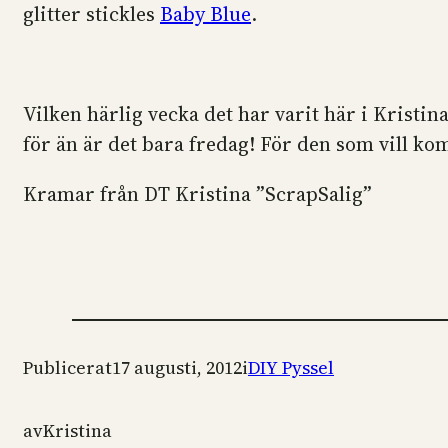
glitter stickles
Baby Blue
.
Vilken härlig vecka det har varit här i Kristin
för än är det bara fredag! För den som vill ko
Kramar från DT Kristina ”ScrapSalig”
Publicerat
17 augusti, 2012
i
DIY Pyssel
av
Kristina