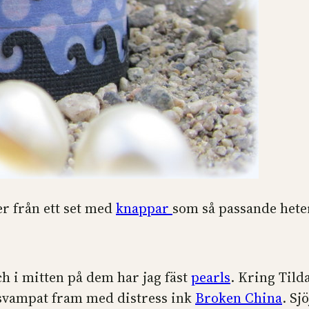
r från ett set med
knappar
som så passande hete
ch i mitten på dem har jag fäst
pearls
. Kring Tild
svampat fram med distress ink
Broken China
. Sj