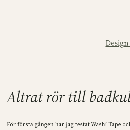
Hoppa
till
innehåll
Design
Altrat rör till badku
För första gången har jag testat Washi Tape och