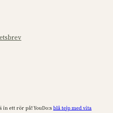
etsbrev
ä in ett rör på! YouDo:s
blå tejp med vita