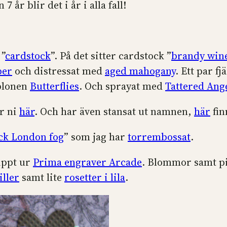
7 år blir det i år i alla fall!
 ”
cardstock
”. På det sitter cardstock ”
brandy win
per
och distressat med
aged mahogany
. Ett par fj
blonen
Butterflies
. Och sprayat med
Tattered Ang
ar ni
här
. Och har även stansat ut namnen,
här
fin
ck London fog
” som jag har
torrembossat
.
ippt ur
Prima engraver Arcade
. Blommor samt pis
iller
samt lite
rosetter i lila
.