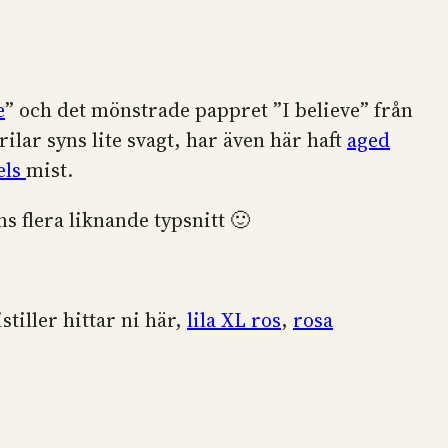
e
” och det mönstrade pappret ”I believe” från
ärilar syns lite svagt, har även här haft
aged
els
mist.
ns flera liknande typsnitt 🙂
tiller hittar ni här,
lila XL ros
,
rosa