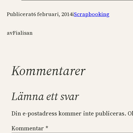
Publicerat
6 februari, 2014
i
Scrapbooking
av
Fialisan
Kommentarer
Lämna ett svar
Din e-postadress kommer inte publiceras.
O
Kommentar
*