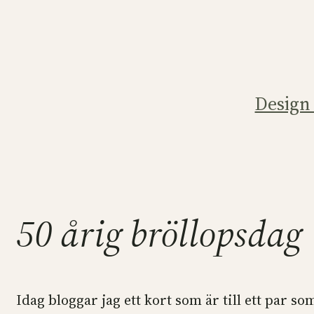
Hoppa
till
innehåll
Design
50 årig bröllopsdag
Idag bloggar jag ett kort som är till ett par som