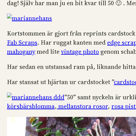
dag! Själv har man ju en bit kvar till 50 🙂 . Men 
Kortstommen är gjort från reprints cardstock
Fab Scraps
. Har ruggat kanten med
edge scra
mahogany
med lite
vintage photo
genom scha
Har sedan en utstansad ram på, liknande hitt
Har stansat ut hjärtan ur cardstocket ”
cardsto
”50” samt nyckeln är urkl
körsbärsblomma
,
mellanstora rosor
,
rosa pist