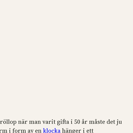
öllop när man varit gifta i 50 år måste det ju
harm i form av en
klocka
hänger i ett