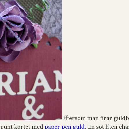
Eftersom man firar guldbr
r runt kortet med
paper pen guld
. En söt liten c