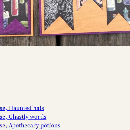
se, Haunted hats
se, Ghastly words
se, Apothecary potions