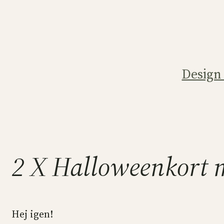
Hoppa
till
innehåll
Design
2 X Halloweenkort 
Hej igen!