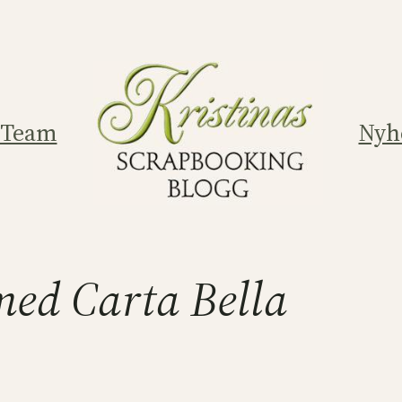
 Team
Nyh
med Carta Bella