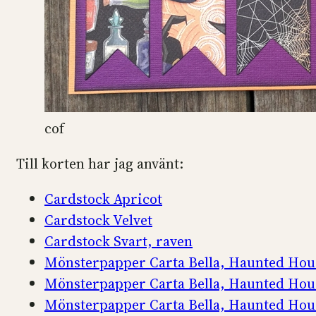
cof
Till korten har jag använt:
Cardstock Apricot
Cardstock Velvet
Cardstock Svart, raven
Mönsterpapper Carta Bella, Haunted Hou
Mönsterpapper Carta Bella, Haunted Hou
Mönsterpapper Carta Bella, Haunted Hou