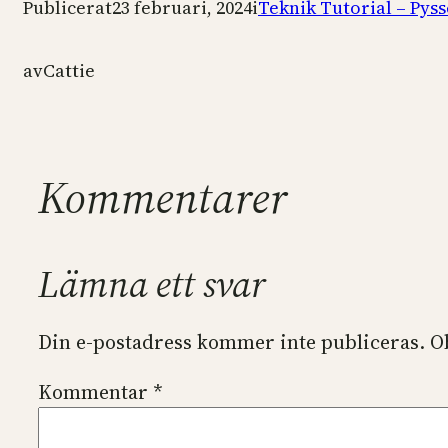
Publicerat
23 februari, 2024
i
Teknik Tutorial – Pys
av
Cattie
Kommentarer
Lämna ett svar
Din e-postadress kommer inte publiceras.
O
Kommentar
*