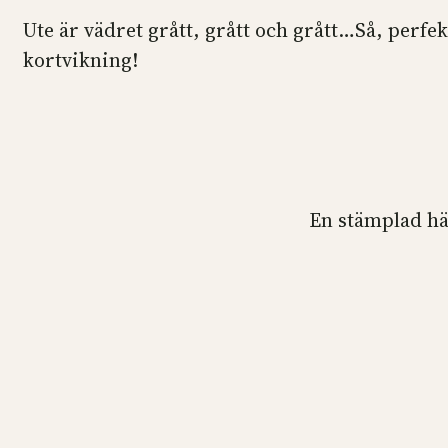
Ute är vädret grått, grått och grått…Så, perf
kortvikning!
En stämplad hä