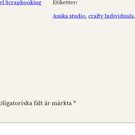
sel Scrapbooking
Etiketter:
Asuka studio
, 
crafty Individuals
,
bligatoriska fält är märkta
*