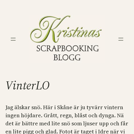
Hoppa
till
innehåll
VinterLO
Jag älskar snö. Här i Skåne är ju tyvärr vintern
ingen höjdare. Grått, regn, blåst och dynga. Nä
det är bättre med lite snö som ljuser upp och får
en lite pigg och glad. Fotot är taget i Idre när vi