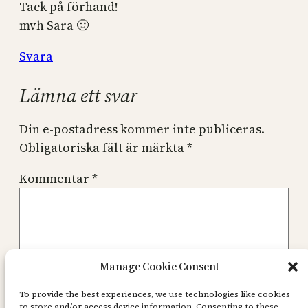
Tack på förhand!
mvh Sara 🙂
Svara
Lämna ett svar
Din e-postadress kommer inte publiceras.
Obligatoriska fält är märkta
*
Kommentar
*
Manage Cookie Consent
Namn
*
To provide the best experiences, we use technologies like cookies
to store and/or access device information. Consenting to these