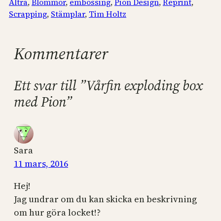
Altra
, 
Blommor
, 
embossing
, 
Pion Design
, 
Reprint
, 
Scrapping
, 
Stämplar
, 
Tim Holtz
Kommentarer
Ett svar till ”Vårfin exploding box
med Pion”
Sara
11 mars, 2016
Hej!
Jag undrar om du kan skicka en beskrivning
om hur göra locket!?