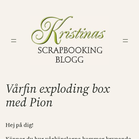
Hoppa
till
innehåll
Vårfin exploding box
med Pion
Hej på dig!
Känner du hur vårkänslorna kommer krypande