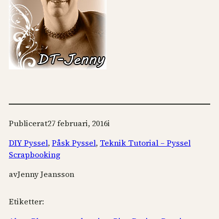
Publicerat
27 februari, 2016
i
DIY Pyssel
, 
Påsk Pyssel
, 
Teknik Tutorial – Pyssel
Scrapbooking
av
Jenny Jeansson
Etiketter: