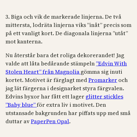
3. Biga och vik de markerade linjerna. De två
mittersta, lodräta linjerna viks ”inåt” precis som
på ett vanligt kort. De diagonala linjerna ”utåt”
mot kanterna.
Nu återstår bara det roliga dekorerandet! Jag
valde att låta bedårande stämpeln
”Edvin With
Stolen Heart” från Magnolia
gömma sig inuti
kortet. Motivet är färglagt med
Promarker
och
jag lät färgerna i designarket styra färgvalen.
Edvins byxor har fått ett lager
glitter stickles
”Baby blue”
för extra liv i motivet. Den
utstansade bakgrunden har piffats upp med små
duttar av
PaperPen Opal
.