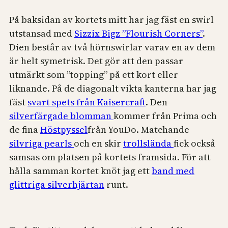
På baksidan av kortets mitt har jag fäst en swirl
utstansad med
Sizzix Bigz ”Flourish Corners”
.
Dien består av två hörnswirlar varav en av dem
är helt symetrisk. Det gör att den passar
utmärkt som ”topping” på ett kort eller
liknande. På de diagonalt vikta kanterna har jag
fäst
svart spets från Kaisercraft
. Den
silverfärgade blomman
kommer från Prima och
de fina
Höstpyssel
från YouDo. Matchande
silvriga pearls
och en skir
trollslända
fick också
samsas om platsen på kortets framsida. För att
hålla samman kortet knöt jag ett
band med
glittriga silverhjärtan
runt.