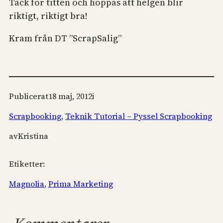
Tack för titten och hoppas att helgen blir
riktigt, riktigt bra!
Kram från DT ”ScrapSalig”
Publicerat
18 maj, 2012
i
Scrapbooking
, 
Teknik Tutorial – Pyssel Scrapbooking
av
Kristina
Etiketter:
Magnolia
, 
Prima Marketing