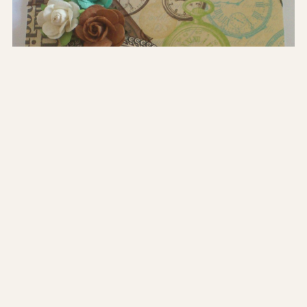
Jag älskar dessa…
…papper från Webster pages, ja ALLA papper
därifrån är fantastiska! 😀 Jag har använt 2 olika