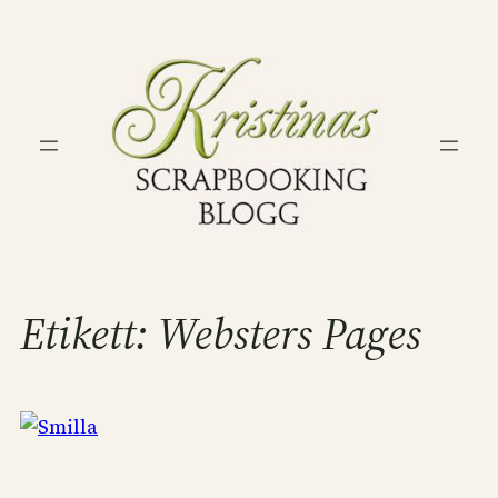
Hoppa
till
innehåll
Etikett:
Websters Pages