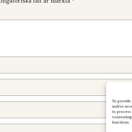
bligatoriska fält är märkta
*
To provide 
and/or acce
to process 
consenting 
functions.