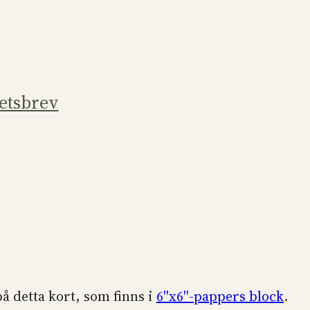
etsbrev
på detta kort, som finns i
6″x6″-pappers block
.