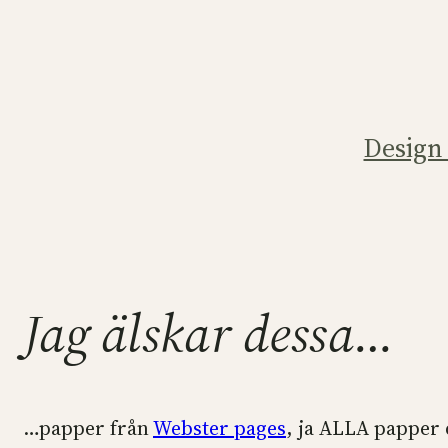
Hoppa
till
innehåll
Design
Jag älskar dessa…
…papper från
Webster pages
, ja ALLA papper d