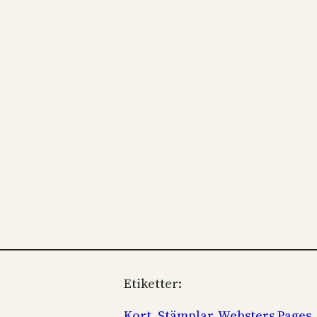
Etiketter:
Kort
, 
Stämplar
, 
Websters Pages