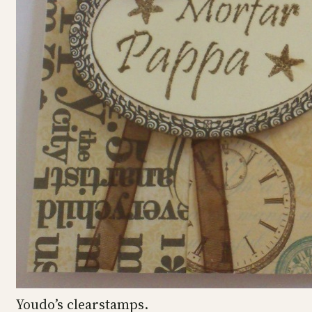
Youdo’s clearstamps.