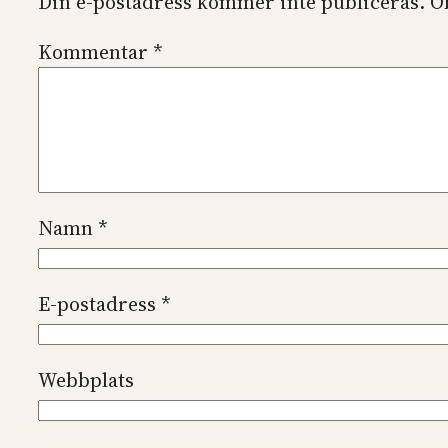
Din e-postadress kommer inte publiceras.
O
Kommentar
*
Namn
*
E-postadress
*
Webbplats