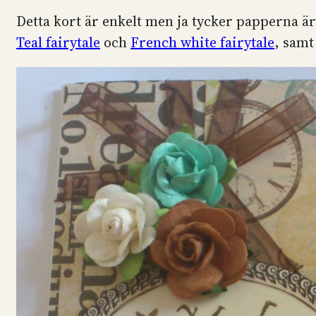
Detta kort är enkelt men ja tycker papperna är
Teal fairytale
och
French white fairytale
, samt