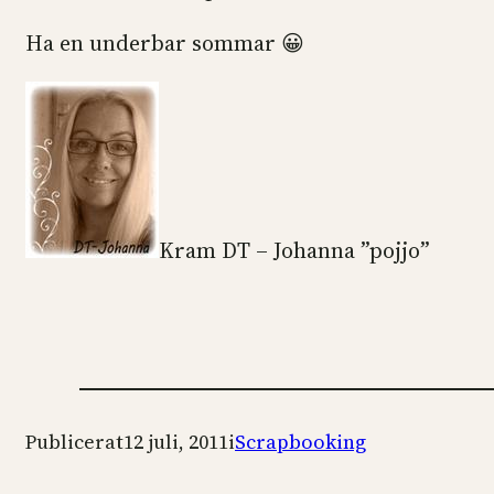
Ha en underbar sommar 😀
Kram DT – Johanna ”pojjo”
Publicerat
12 juli, 2011
i
Scrapbooking