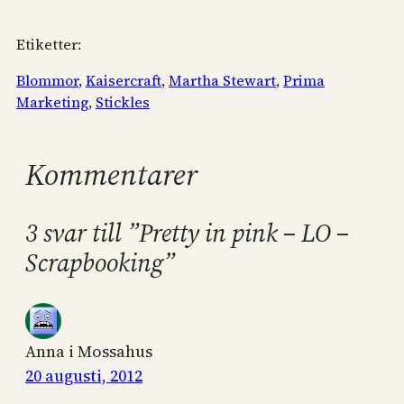
Etiketter:
Blommor
, 
Kaisercraft
, 
Martha Stewart
, 
Prima
Marketing
, 
Stickles
Kommentarer
3 svar till ”Pretty in pink – LO –
Scrapbooking”
Anna i Mossahus
20 augusti, 2012