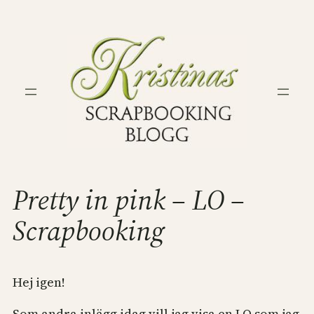
Hoppa
till
innehåll
Pretty in pink – LO –
Scrapbooking
Hej igen!
Som andra inlägg idag vill jag visa en LO som jag