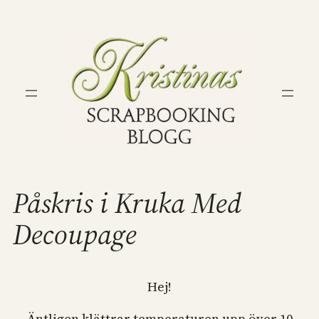
Hoppa
till
innehåll
Påskris i Kruka Med
Decoupage
Hej!
Äntligen klättrar temperaturen upp över 10