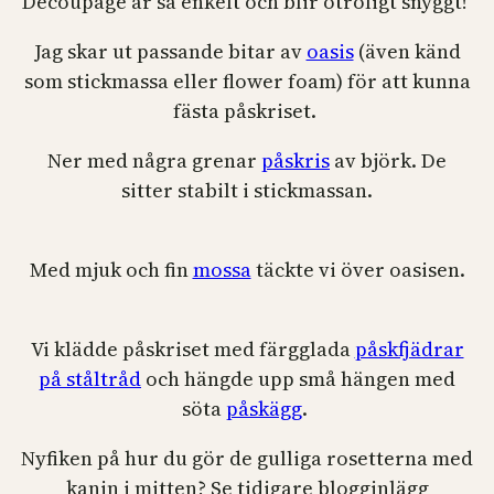
Decoupage är så enkelt och blir otroligt snyggt!
Jag skar ut passande bitar av
oasis
(även känd
som stickmassa eller flower foam) för att kunna
fästa påskriset.
Ner med några grenar
påskris
av björk. De
sitter stabilt i stickmassan.
Med mjuk och fin
mossa
täckte vi över oasisen.
Vi klädde påskriset med färgglada
påskfjädrar
på ståltråd
och hängde upp små hängen med
söta
påskägg
.
Nyfiken på hur du gör de gulliga rosetterna med
kanin i mitten? Se tidigare blogginlägg