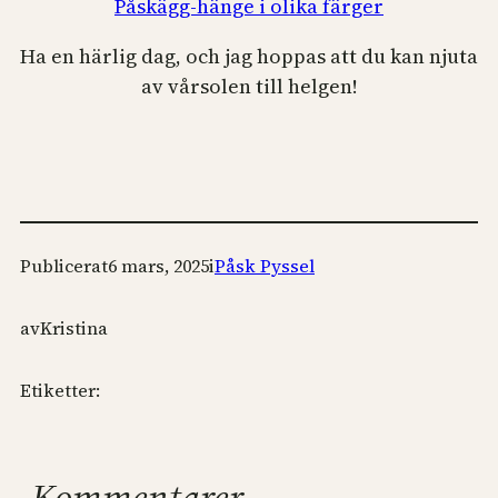
Påskägg-hänge i olika färger
Ha en härlig dag, och jag hoppas att du kan njuta
av vårsolen till helgen!
Publicerat
6 mars, 2025
i
Påsk Pyssel
av
Kristina
Etiketter:
Kommentarer