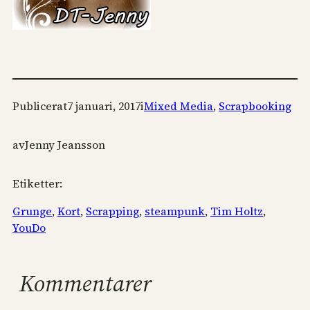
Publicerat
7 januari, 2017
i
Mixed Media
, 
Scrapbooking
av
Jenny Jeansson
Etiketter:
Grunge
, 
Kort
, 
Scrapping
, 
steampunk
, 
Tim Holtz
, 
YouDo
Kommentarer