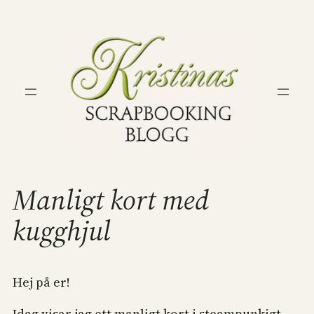
Hoppa
till
innehåll
Manligt kort med
kugghjul
Hej på er!
Idag visar jag ett manligt kort i steampunkigt,