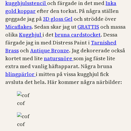
kugghjulsstencil
och färgade in det med
Inka
gold koppar
efter den torkat. På några ställen
geggade jag på
3D gloss Gel
och strödde över
Micaflakes
. Sedan skar jag ut
GRATTIS
och massa
olika
Kugghjul
i det
bruna cardstocket
. Dessa
färgade jag in med Distress Paint i
Tarnished
Brass
och
Antique Bronze
. Jag dekorerade också
kortet med lite
natursnöre
som jag fäste lite
extra med vanlig häftapparat. Några bruna
blingpärlor
i mitten på vissa kugghjul fick
avsluta det hela. Här kommer några närbilder:
cof
cof