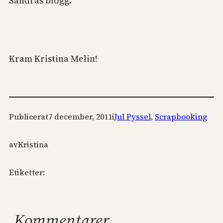
Sandras blogg.
Kram Kristina Melin!
Publicerat
7 december, 2011
i
Jul Pyssel
, 
Scrapbooking
av
Kristina
Etiketter:
Kommentarer