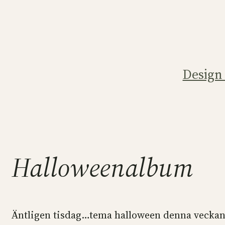
Hoppa
till
innehåll
Design
Halloweenalbum
Äntligen tisdag…tema halloween denna veckan oc