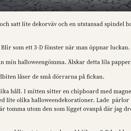
 och satt lite dekorväv och en utstansad spindel
. Blir som ett 3-D fönster när man öppnar luckan.
n min halloweengömma. Älskar detta lila papper
biten låser de små dörrarna på fickan.
lika håll. I mitten sitter en chipboard med magn
ed lite olika halloweendekorationer. Lade pärlor
 är tomma utom den som ligget ovanpå där jag drop