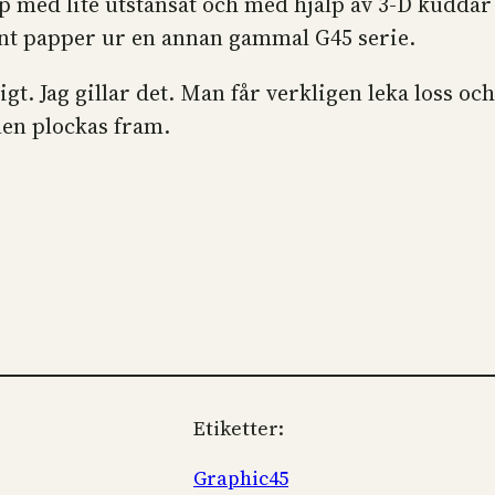
 med lite utstansat och med hjälp av 3-D kuddar f
änt papper ur en annan gammal G45 serie.
gt. Jag gillar det. Man får verkligen leka loss oc
len plockas fram.
Etiketter:
Graphic45