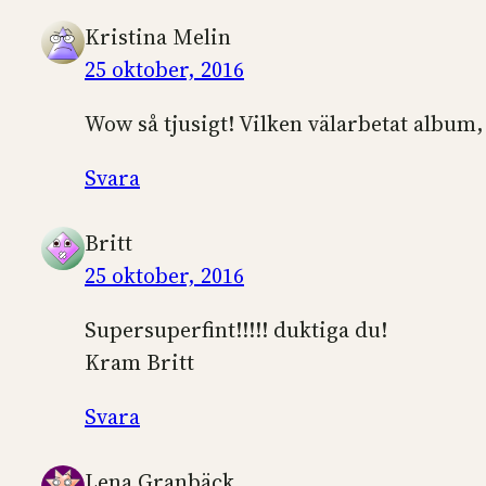
Kristina Melin
25 oktober, 2016
Wow så tjusigt! Vilken välarbetat album, 
Svara
Britt
25 oktober, 2016
Supersuperfint!!!!! duktiga du!
Kram Britt
Svara
Lena Granbäck