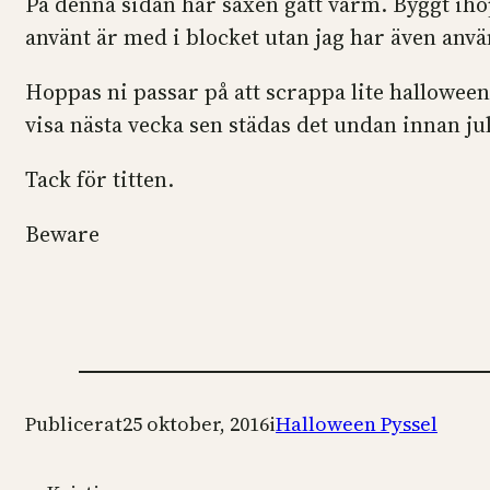
På denna sidan har saxen gått varm. Byggt ihop
använt är med i blocket utan jag har även anv
Hoppas ni passar på att scrappa lite halloweeni
visa nästa vecka sen städas det undan innan ju
Tack för titten.
Beware
Publicerat
25 oktober, 2016
i
Halloween Pyssel