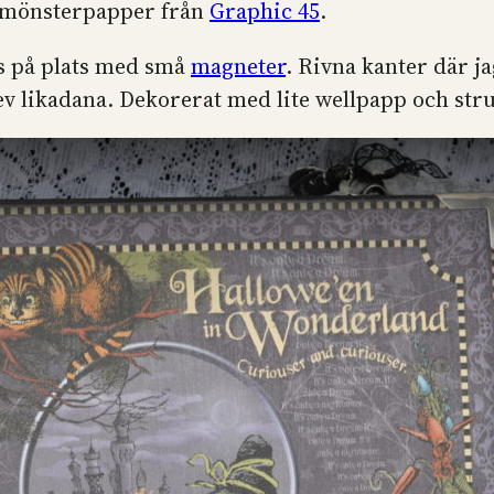
 mönsterpapper från
Graphic 45
.
s på plats med små
magneter
. Rivna kanter där j
ev likadana. Dekorerat med lite wellpapp och str