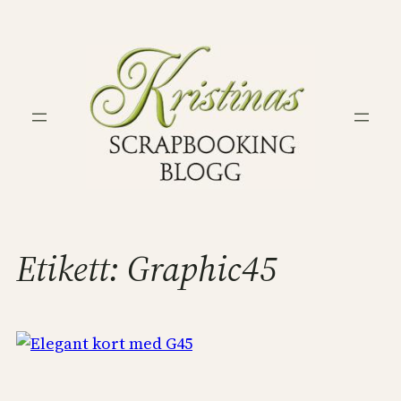
Hoppa
till
innehåll
Etikett:
Graphic45