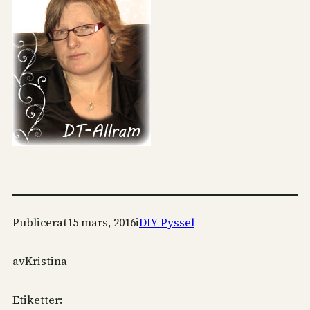
Publicerat
15 mars, 2016
i
DIY Pyssel
av
Kristina
Etiketter: