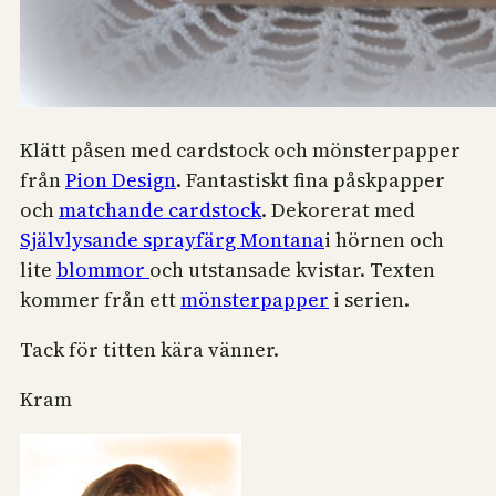
Klätt påsen med cardstock och mönsterpapper
från
Pion Design
. Fantastiskt fina påskpapper
och
matchande cardstock
. Dekorerat med
Självlysande sprayfärg Montana
i hörnen och
lite
blommor
och utstansade kvistar. Texten
kommer från ett
mönsterpapper
i serien.
Tack för titten kära vänner.
Kram