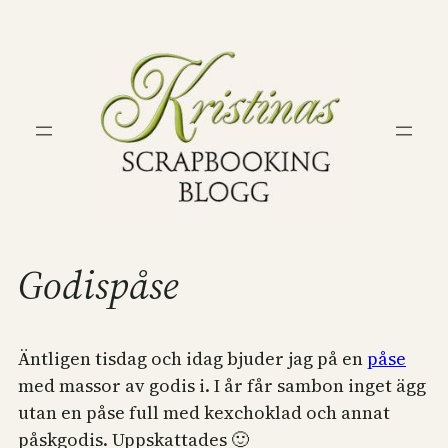
Hoppa
till
innehåll
Godispåse
Äntligen tisdag och idag bjuder jag på en
påse
med massor av godis i. I år får sambon inget ägg
utan en påse full med kexchoklad och annat
påskgodis. Uppskattades 🙂