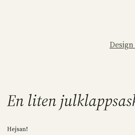
Hoppa
till
innehåll
Design
En liten julklappsas
Hejsan!