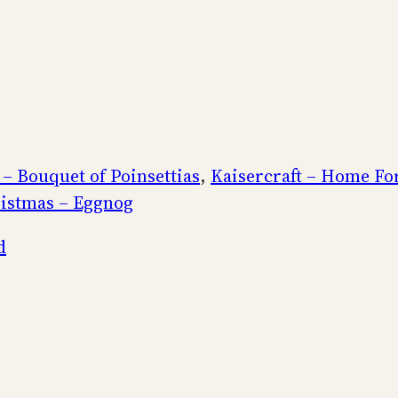
 – Bouquet of Poinsettias
,
Kaisercraft – Home Fo
ristmas – Eggnog
d