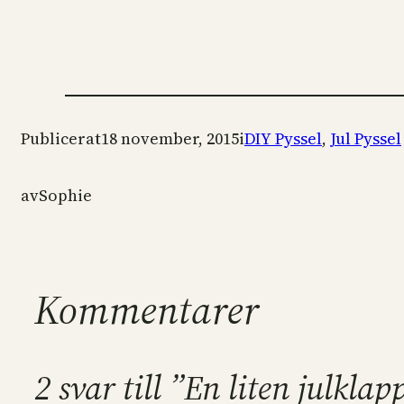
Publicerat
18 november, 2015
i
DIY Pyssel
, 
Jul Pyssel
av
Sophie
Kommentarer
2 svar till ”En liten julklap