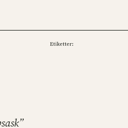
Etiketter:
psask”