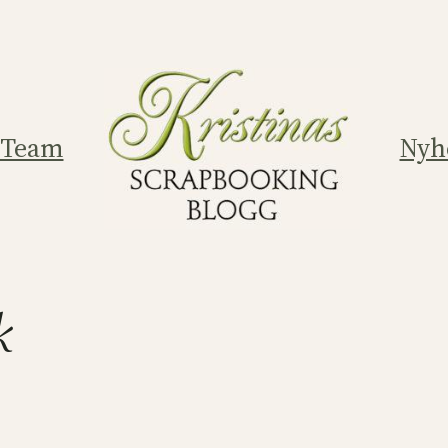
 Team
Nyh
k