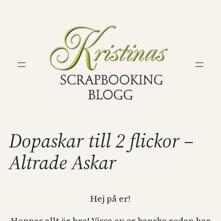
Hoppa
till
innehåll
Dopaskar till 2 flickor –
Altrade Askar
Hej på er!
Hoppas allt är bra! Vissa av er kanske redan har