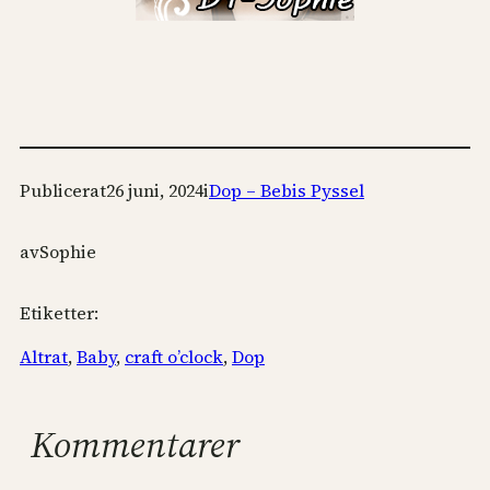
Publicerat
26 juni, 2024
i
Dop – Bebis Pyssel
av
Sophie
Etiketter:
Altrat
, 
Baby
, 
craft o’clock
, 
Dop
Kommentarer