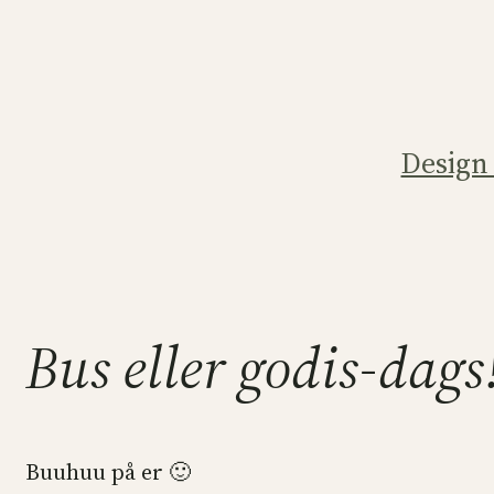
Hoppa
till
innehåll
Design
Bus eller godis-dags
Buuhuu på er 🙂