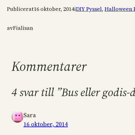
Publicerat
16 oktober, 2014
i
DIY Pyssel
, 
Halloween 
av
Fialisan
Kommentarer
4 svar till ”Bus eller godis
Sara
16 oktober, 2014