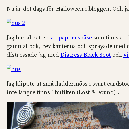
Nu är det dags för Halloween i bloggen. Och jag
Jag har altrat en
vit papperspåse
som finns att
gammal bok, rev kanterna och sprayade med 
distressade jag med
Distress Black Soot
och
Vi
Jag klippte ut små fladdermöss i svart cardsto
inte längre finns i butiken (Lost & Found) .