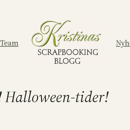
 Team
Nyh
! Halloween-tider!