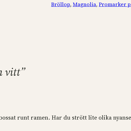
Bröllop
, 
Magnolia
, 
Promarker p
h vitt”
bossat runt ramen. Har du strött lite olika nyans