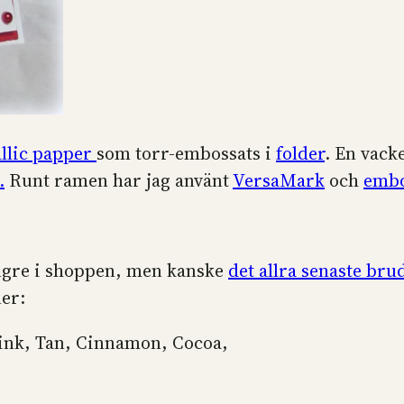
llic papper
som torr-embossats i
folder
. En vack
.
Runt ramen har jag använt
VersaMark
och
embo
ängre i shoppen, men kanske
det allra senaste br
er:
ink, Tan, Cinnamon, Cocoa,