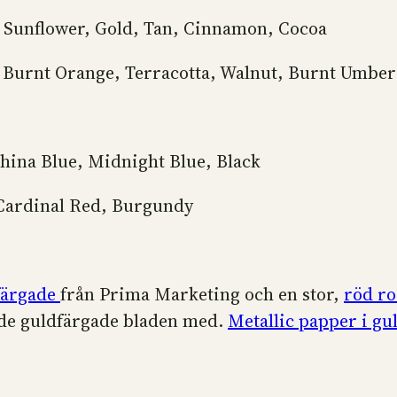
, Sunflower, Gold, Tan, Cinnamon, Cocoa
e, Burnt Orange, Terracotta, Walnut, Burnt Umber
hina Blue, Midnight Blue, Black
 Cardinal Red, Burgundy
färgade
från Prima Marketing och en stor,
röd ro
 de guldfärgade bladen med.
Metallic papper i gu