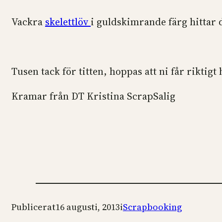
Vackra
skelettlöv
i guldskimrande färg hittar 
Tusen tack för titten, hoppas att ni får riktigt 
Kramar från DT Kristina ScrapSalig
Publicerat
16 augusti, 2013
i
Scrapbooking