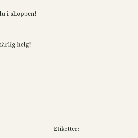
du i shoppen!
härlig helg!
Etiketter: