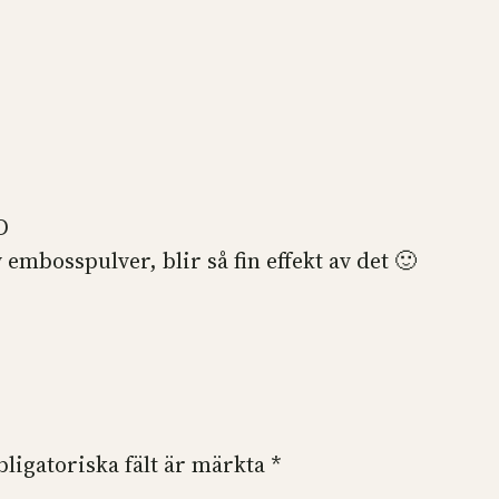
D
 embosspulver, blir så fin effekt av det 🙂
bligatoriska fält är märkta
*