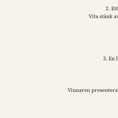
2. Et
Vita stänk a
3. En 
Vinnaren presenteras 