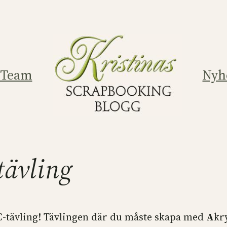
 Team
Nyh
tävling
C-tävling! Tävlingen där du måste skapa med
A
kr