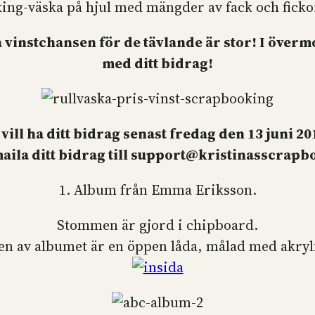
ng-väska på hjul med mängder av fack och fickor.
 så vinstchansen för de tävlande är stor! I över
med ditt bidrag!
 vill ha ditt bidrag senast fredag den 13 juni 20
aila ditt bidrag till
support@kristinasscrapb
1. Album från Emma Eriksson.
Stommen är gjord i chipboard.
en av albumet är en öppen låda, målad med akryl