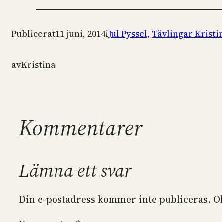
Publicerat
11 juni, 2014
i
Jul Pyssel
, 
Tävlingar Krist
av
Kristina
Kommentarer
Lämna ett svar
Din e-postadress kommer inte publiceras.
O