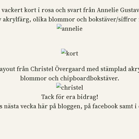
t vackert kort i rosa och svart från Annelie Gusta
v akrylfärg, olika blommor och bokstäver/siffror
layout från Christel Övergaard med stämplad akr
blommor och chipboardbokstäver.
Tack för era bidrag!
nästa vecka här på bloggen, på facebook samt i et