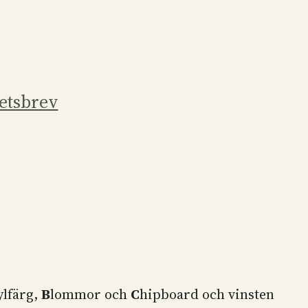
etsbrev
ylfärg,
B
lommor och
C
hipboard och vinsten