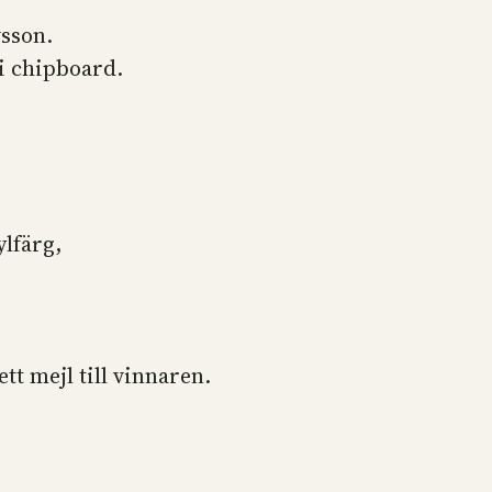
vsson.
 i chipboard.
ylfärg,
t mejl till vinnaren.