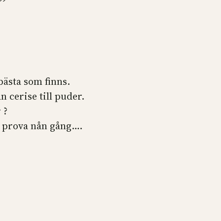
”
bästa som finns.
n cerise till puder.
 ?
a prova nån gång….