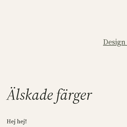
Hoppa
till
innehåll
Design
Älskade färger
Hej hej!