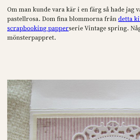
Om man kunde vara kär i en färg så hade jag vari
pastellrosa. Dom fina blommorna från
detta k
scrapbooking papper
serie Vintage spring. N
mönsterpappret.