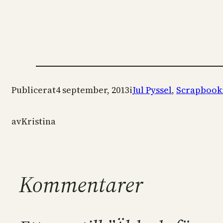
Publicerat
4 september, 2013
i
Jul Pyssel
, 
Scrapbook
av
Kristina
Kommentarer