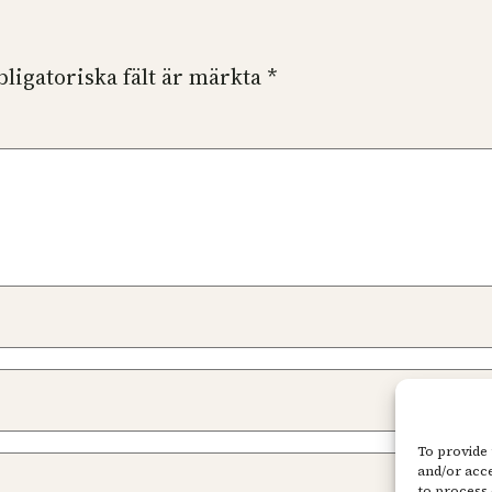
bligatoriska fält är märkta
*
To provide 
and/or acce
to process 