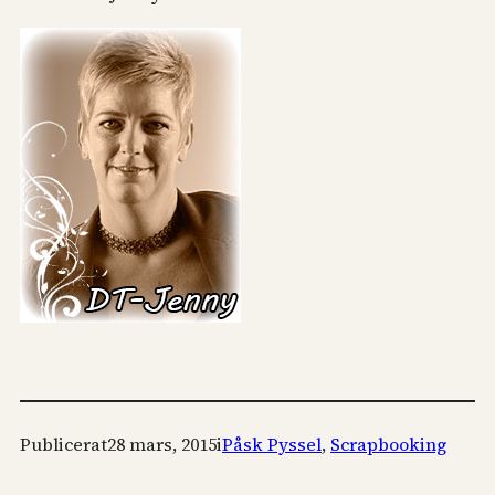
Publicerat
28 mars, 2015
i
Påsk Pyssel
, 
Scrapbooking