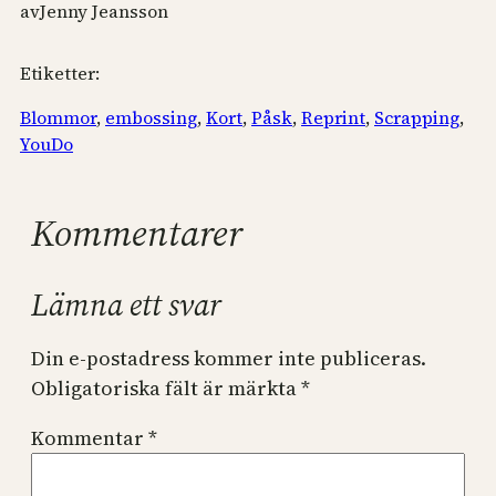
av
Jenny Jeansson
Etiketter:
Blommor
, 
embossing
, 
Kort
, 
Påsk
, 
Reprint
, 
Scrapping
, 
YouDo
Kommentarer
Lämna ett svar
Din e-postadress kommer inte publiceras.
Obligatoriska fält är märkta
*
Kommentar
*