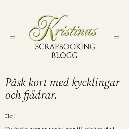
Hoppa
till
innehåll
Påsk kort med kycklingar
och fjädrar.
Hej!
Nu är det bara en vecka kvar till påsken så vi