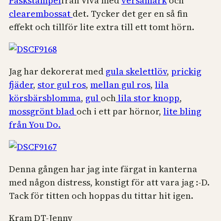
Påskstämpel
från Viva med
versamark
och
clearembossat
det. Tycker det ger en så fin
effekt och tillför lite extra till ett tomt hörn.
Jag har dekorerat med
gula skelettlöv
,
prickig
fjäder
,
stor gul ros
,
mellan gul ros
,
lila
körsbärsblomma
,
gul
och
lila stor knopp
,
mossgrönt blad
och i ett par hörnor,
lite bling
från You Do.
Denna gången har jag inte färgat in kanterna
med någon distress, konstigt för att vara jag :-D.
Tack för titten och hoppas du tittar hit igen.
Kram DT-Jenny