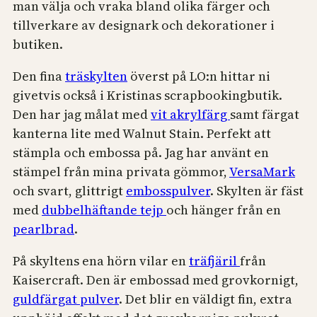
man välja och vraka bland olika färger och
tillverkare av designark och dekorationer i
butiken.
Den fina
träskylten
överst på LO:n hittar ni
givetvis också i Kristinas scrapbookingbutik.
Den har jag målat med
vit akrylfärg
samt färgat
kanterna lite med Walnut Stain. Perfekt att
stämpla och embossa på. Jag har använt en
stämpel från mina privata gömmor,
VersaMark
och svart, glittrigt
embosspulver
. Skylten är fäst
med
dubbelhäftande tejp
och hänger från en
pearlbrad
.
På skyltens ena hörn vilar en
träfjäril
från
Kaisercraft. Den är embossad med grovkornigt,
guldfärgat pulver
. Det blir en väldigt fin, extra