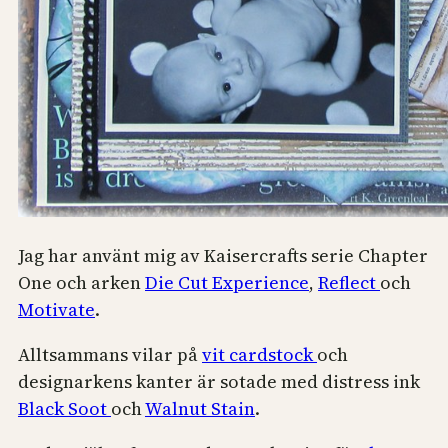
Jag har använt mig av Kaisercrafts serie Chapter
One och arken
Die Cut Experience
,
Reflect
och
Motivate
.
Alltsammans vilar på
vit cardstock
och
designarkens kanter är sotade med distress ink
Black Soot
och
Walnut Stain
.