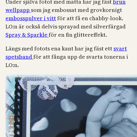
Under själva fotot med matta har jag fäst
brun
wellpapp
som jag embossat med grovkornigt
embosspulver i vitt
för att få en chabby-look.
LO:n är också delvis sprayad med silverfärgad
Spray & Sparkle
för en fin glittereffekt.
Längs med fotots ena kant har jag fäst ett
svart
spetsband
för att fånga upp de svarta tonerna i
LO:n.