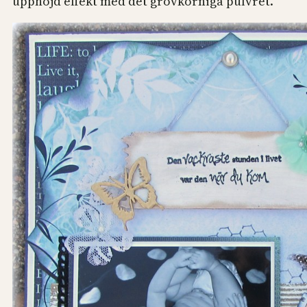
upphöjd effekt med det grovkorniga pulvret.