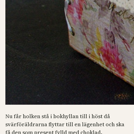
Nu får holken stå i bokhyllan till i höst då
svärföräldrarna flyttar till en lägenhet och ska
få den som present fylld med choklad.