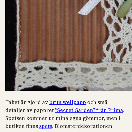
Taket är gjord av
brun wellpapp
och små
detaljer av pappret
”Secret Garden” från Prima
.
Spetsen kommer ur mina egna gömmor, men i
butiken finns
spets
. Blomsterdekorationen