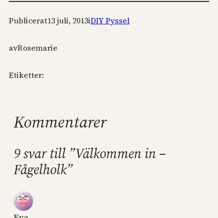
Publicerat
13 juli, 2013
i
DIY Pyssel
av
Rosemarie
Etiketter:
Kommentarer
9 svar till ”Välkommen in –
Fågelholk”
Eva