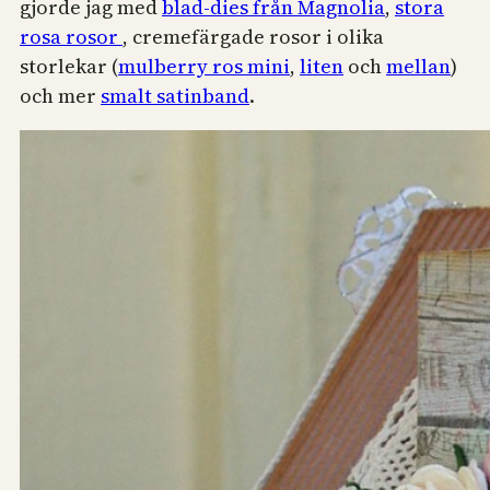
gjorde jag med
blad-dies från Magnolia
,
stora
rosa rosor
, cremefärgade rosor i olika
storlekar (
mulberry ros mini
,
liten
och
mellan
)
och mer
smalt satinband
.