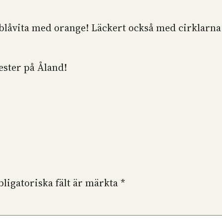
 blåvita med orange! Läckert också med cirklarna d
ester på Åland!
bligatoriska fält är märkta
*