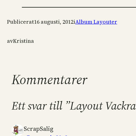
Publicerat
16 augusti, 2012
i
Album Layouter
av
Kristina
Kommentarer
Ett svar till ”Layout Vack
ScrapSalig