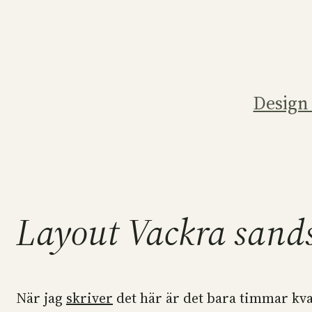
Hoppa
till
innehåll
Design
Layout Vackra sand
När jag
skriver
det här är det bara timmar kvar