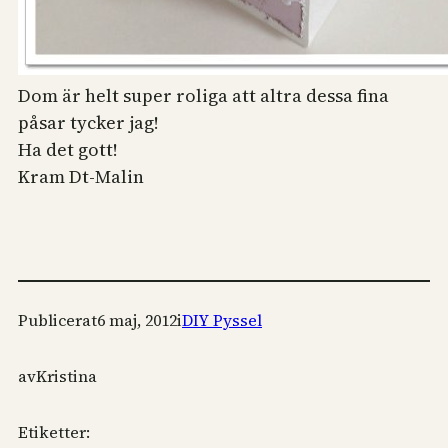
Dom är helt super roliga att altra dessa fina
påsar tycker jag!
Ha det gott!
Kram Dt-Malin
Publicerat
6 maj, 2012
i
DIY Pyssel
av
Kristina
Etiketter: