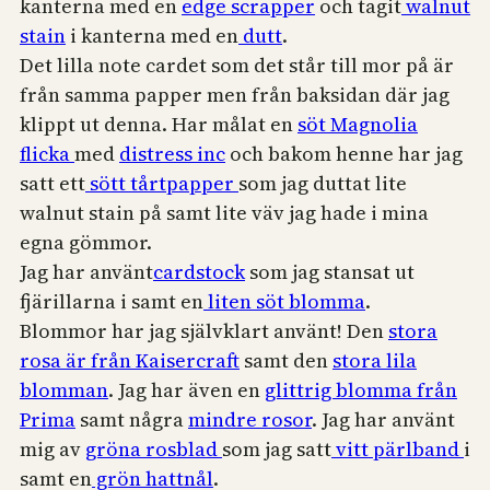
kanterna med en
edge scrapper
och tagit
walnut
stain
i kanterna med en
dutt
.
Det lilla note cardet som det står till mor på är
från samma papper men från baksidan där jag
klippt ut denna. Har målat en
söt Magnolia
flicka
med
distress inc
och bakom henne har jag
satt ett
sött tårtpapper
som jag duttat lite
walnut stain på samt lite väv jag hade i mina
egna gömmor.
Jag har använt
cardstock
som jag stansat ut
fjärillarna i samt en
liten söt blomma
.
Blommor har jag självklart använt! Den
stora
rosa är från Kaisercraft
samt den
stora lila
blomman
. Jag har även en
glittrig blomma från
Prima
samt några
mindre rosor
. Jag har använt
mig av
gröna rosblad
som jag satt
vitt pärlband
i
samt en
grön hattnål
.