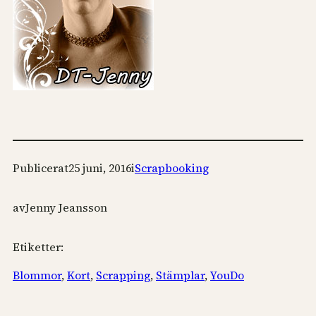
Publicerat
25 juni, 2016
i
Scrapbooking
av
Jenny Jeansson
Etiketter:
Blommor
, 
Kort
, 
Scrapping
, 
Stämplar
, 
YouDo