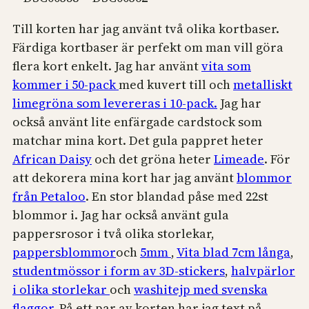
Till korten har jag använt två olika kortbaser.
Färdiga kortbaser är perfekt om man vill göra
flera kort enkelt. Jag har använt
vita som
kommer i 50-pack
med kuvert till och
metalliskt
limegröna som levereras i 10-pack.
Jag har
också använt lite enfärgade cardstock som
matchar mina kort. Det gula pappret heter
African Daisy
och det gröna heter
Limeade
. För
att dekorera mina kort har jag använt
blommor
från Petaloo
. En stor blandad påse med 22st
blommor i. Jag har också använt gula
pappersrosor i två olika storlekar,
pappersblommor
och
5mm
,
Vita blad 7cm långa
,
studentmössor i form av 3D-stickers
,
halvpärlor
i olika storlekar
och
washitejp med svenska
flaggor
. På ett par av korten har jag text på