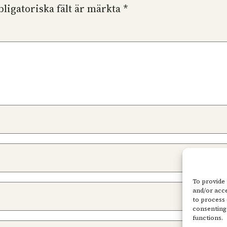
bligatoriska fält är märkta
*
To provide 
and/or acce
to process 
consenting 
functions.