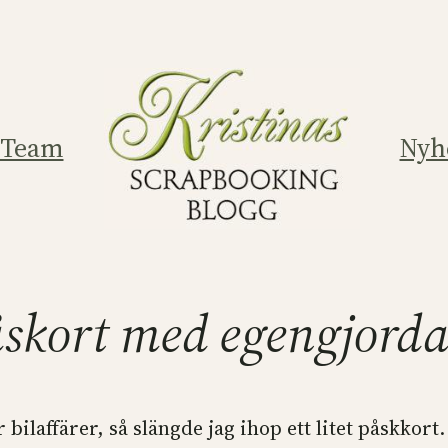
 Team
Nyh
påskort med egengjor
ilaffärer, så slängde jag ihop ett litet påskkort