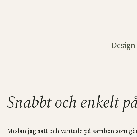
Hoppa
till
innehåll
Design
Snabbt och enkelt 
Medan jag satt och väntade på sambon som gör b