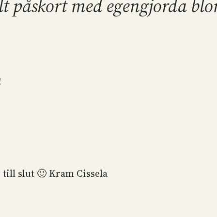
kelt påskort med egengjorda b
!
 till slut 🙂 Kram Cissela