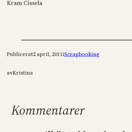
Kram Cissela
Publicerat
2 april, 2011
i
Scrapbooking
av
Kristina
Kommentarer