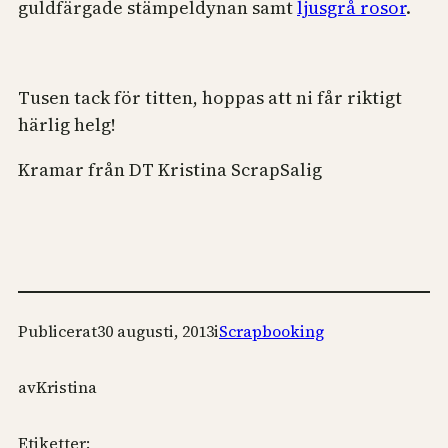
guldfärgade stämpeldynan samt
ljusgrå rosor
.
Tusen tack för titten, hoppas att ni får riktigt
härlig helg!
Kramar från DT Kristina ScrapSalig
Publicerat
30 augusti, 2013
i
Scrapbooking
av
Kristina
Etiketter: