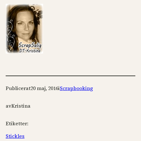
Publicerat
20 maj, 2016
i
Scrapbooking
av
Kristina
Etiketter:
Stickles