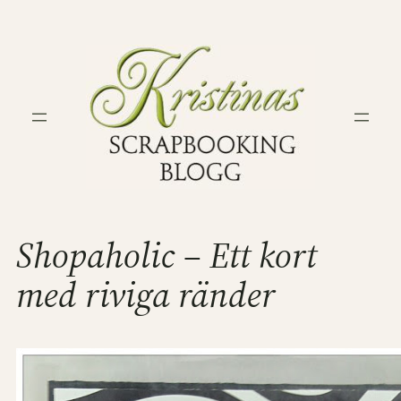
Hoppa
till
innehåll
Shopaholic – Ett kort
med riviga ränder